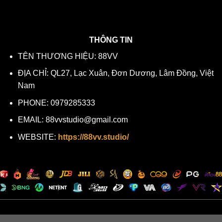
THÔNG TIN
TÊN THƯƠNG HIỆU: 88VV
ĐỊA CHỈ: QL27, Lạc Xuân, Đơn Dương, Lâm Đồng, Việt
Nam
PHONE: 0979285333
EMAIL:
88vvstudio@gmail.com
WEBSITE:
https://88vv.studio/