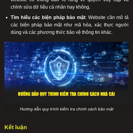
chỉnh sửa dữ liệu cá nhân hay không.
Tìm hiểu các biện pháp bảo mật
: Website cần mô tả
các biện pháp bảo mật như mã hóa, xác thực người
dùng và các phương thức bảo vệ thông tin khác.
Hướng dẫn quy trình kiểm tra chính sách bảo mật
Kết luận