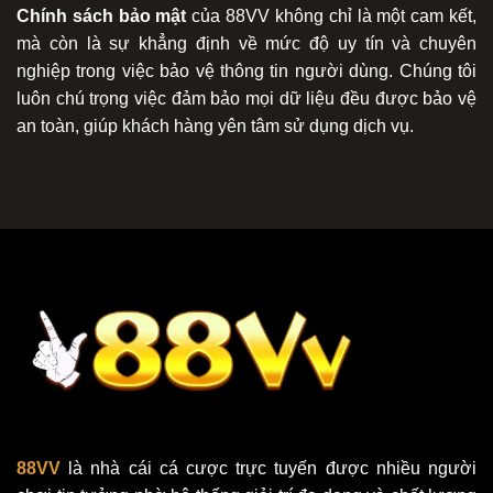
Chính sách bảo mật
của 88VV không chỉ là một cam kết,
mà còn là sự khẳng định về mức độ uy tín và chuyên
nghiệp trong việc bảo vệ thông tin người dùng. Chúng tôi
luôn chú trọng việc đảm bảo mọi dữ liệu đều được bảo vệ
an toàn, giúp khách hàng yên tâm sử dụng dịch vụ.
88VV
là nhà cái cá cược trực tuyến được nhiều người