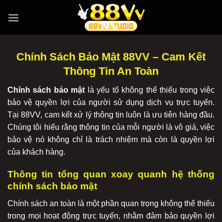
Skip
to
content
Chính Sách Bảo Mật 88VV – Cam Kết
Thông Tin An Toàn
Chính sách bảo mật
là yếu tố không thể thiếu trong việc
bảo vệ quyền lợi của người sử dụng dịch vụ trực tuyến.
Tại 88VV, cam kết xử lý thông tin luôn là ưu tiên hàng đầu.
Chúng tôi hiểu rằng thông tin của mỗi người là vô giá, việc
bảo vệ nó không chỉ là trách nhiệm mà còn là quyền lợi
của khách hàng.
Thông tin tổng quan xoay quanh hệ thống
chính sách bảo mật
Chính sách an toàn là một phần quan trọng không thể thiếu
trong mọi hoạt động trực tuyến, nhằm đảm bảo quyền lợi