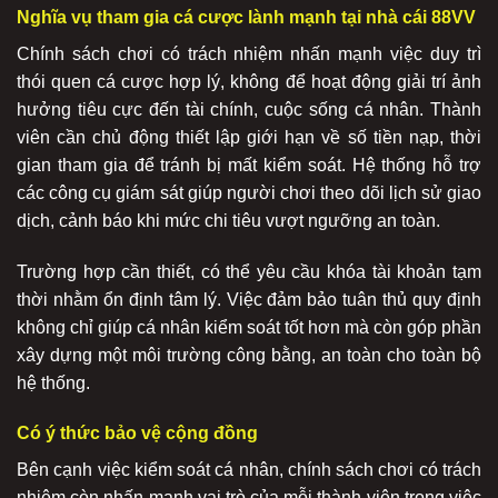
Nghĩa vụ tham gia cá cược lành mạnh tại nhà cái 88VV
Chính sách chơi có trách nhiệm nhấn mạnh việc duy trì
thói quen cá cược hợp lý, không để hoạt động giải trí ảnh
hưởng tiêu cực đến tài chính, cuộc sống cá nhân. Thành
viên cần chủ động thiết lập giới hạn về số tiền nạp, thời
gian tham gia để tránh bị mất kiểm soát. Hệ thống hỗ trợ
các công cụ giám sát giúp người chơi theo dõi lịch sử giao
dịch, cảnh báo khi mức chi tiêu vượt ngưỡng an toàn.
Trường hợp cần thiết, có thể yêu cầu khóa tài khoản tạm
thời nhằm ổn định tâm lý. Việc đảm bảo tuân thủ quy định
không chỉ giúp cá nhân kiểm soát tốt hơn mà còn góp phần
xây dựng một môi trường công bằng, an toàn cho toàn bộ
hệ thống.
Có ý thức bảo vệ cộng đồng
Bên cạnh việc kiểm soát cá nhân, chính sách chơi có trách
nhiệm còn nhấn mạnh vai trò của mỗi thành viên trong việc