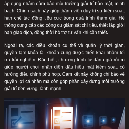
áp dụng nhằm đảm bảo môi trường giải trí bảo mật, minh
bạch. Chính sách này giúp thành viên duy trì sự kiểm soát,
hạn chế tác động tiêu cực trong quá trình tham gia. Hệ
thống cung cấp các công cụ giám sát chi tiêu, thiết lập giới
hạn giao dịch, đồng thời hỗ trợ tư vấn khi cần thiết.
Ngoài ra, các điều khoản cụ thể về quản lý thời gian,
quyền tạm khóa tài khoản cũng được triển khai nhằm tối
ưu trải nghiệm. Đặc biệt, chương trình tự đánh giá rủi ro
giúp người chơi nhận diện dấu hiệu mất kiểm soát, có
hướng điều chỉnh phù hợp. Cam kết này không chỉ bảo vệ
quyền lợi cá nhân mà còn góp phần xây dựng môi trường
giải trí bền vững, lành mạnh.