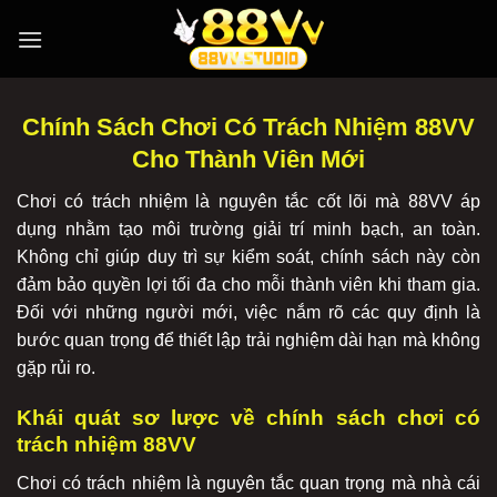
Skip
to
content
Chính Sách Chơi Có Trách Nhiệm 88VV
Cho Thành Viên Mới
Chơi có trách nhiệm là nguyên tắc cốt lõi mà 88VV áp
dụng nhằm tạo môi trường giải trí minh bạch, an toàn.
Không chỉ giúp duy trì sự kiểm soát, chính sách này còn
đảm bảo quyền lợi tối đa cho mỗi thành viên khi tham gia.
Đối với những người mới, việc nắm rõ các quy định là
bước quan trọng để thiết lập trải nghiệm dài hạn mà không
gặp rủi ro.
Khái quát sơ lược về chính sách chơi có
trách nhiệm 88VV
Chơi có trách nhiệm là nguyên tắc quan trọng mà nhà cái