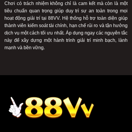
Chơi có trách nhiệm không chỉ là cam kết mà còn là một
tiêu chuẩn quan trọng giúp duy trì sự an toàn trong mọi
hoạt động giải trí tại 88VV. Hệ thống hỗ trợ toàn diện giúp
thành viên kiểm soát tài chính, hạn chế rủi ro và tận hưởng
dịch vụ một cách tối ưu nhất. Áp dụng ngay các nguyên tắc
này để xây dựng một hành trình giải trí minh bạch, lành
mạnh và bền vững.