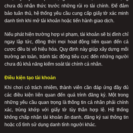
chưa đủ nhận thức trước những rủi ro tài chính. Để đảm
bảo tuân thủ, hệ thống yêu cầu cung cấp giấy tờ xác minh
danh tính khi mở tài khoản hoặc tiến hành giao dịch.
Nếu phát hiện trường hợp vi phạm, tài khoản sẽ bị đình chỉ
ngay lập tức, đồng thời mọi hoạt động liên quan đến cá
cược đều bị vô hiệu hóa. Quy định này giúp xây dựng môi
trường an toàn, tránh tác động tiêu cực đến những người
chưa đủ khả năng kiểm soát tài chính cá nhân.
Điều kiện tạo tài khoản
Khi chơi có trách nhiệm, thành viên cần đáp ứng đầy đủ
các điều kiện liên quan đến quá trình đăng ký. Một trong
những yêu cầu quan trọng là thông tin cá nhân phải chính
xác, trùng khớp với giấy tờ tùy thân hợp lệ. Hệ thống
không chấp nhận tài khoản ẩn danh, đăng ký sai thông tin
hoặc cố tình sử dụng danh tính người khác.