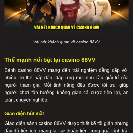
Vài nét khách quan về casino 88VV
Thế mạnh nổi bật tại casino 88VV
Sảnh casino 88VV mang đến trải nghiệm đẳng cấp với
nhiều lợi thế hấp dẫn, đáp ứng mọi nhu cầu giải trí của
người tham gia. Mỗi tính năng đều được tối ưu, giúp
người chơi tận hưởng không gian cá cược tiện lợi, an
toàn, chuyên nghiệp.
Giao diện hút mắt
Giao diện sảnh casino 88VV được thiết kế tối giản nhưng
đầy đủ tiện ích, mang lại sự thuận tiện trong quá trình trải