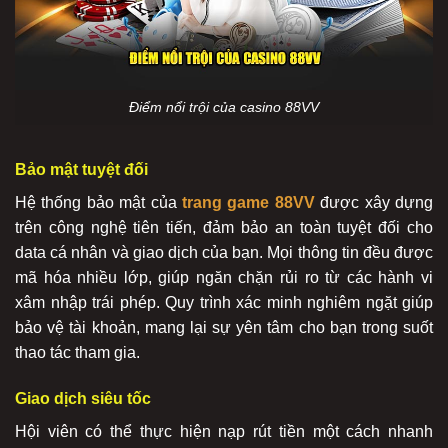
Điểm nổi trội của casino 88VV
Bảo mật tuyệt đối
Hệ thống bảo mật của
trang game 88VV
được xây dựng
trên công nghệ tiên tiến, đảm bảo an toàn tuyệt đối cho
data cá nhân và giao dịch của bạn. Mọi thông tin đều được
mã hóa nhiều lớp, giúp ngăn chặn rủi ro từ các hành vi
xâm nhập trái phép. Quy trình xác minh nghiêm ngặt giúp
bảo vệ tài khoản, mang lại sự yên tâm cho bạn trong suốt
thao tác tham gia.
Giao dịch siêu tốc
Hội viên có thể thực hiện nạp rút tiền một cách nhanh