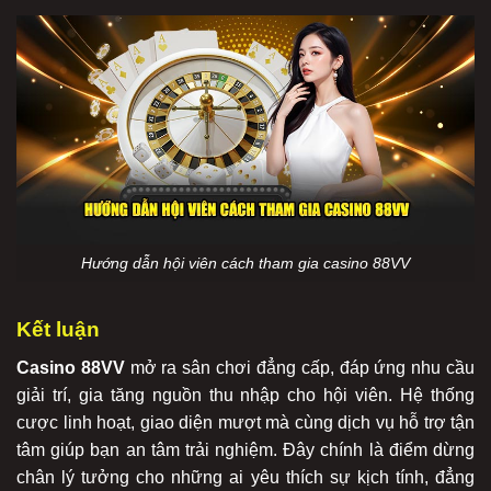
Hướng dẫn hội viên cách tham gia casino 88VV
Kết luận
Casino 88VV
mở ra sân chơi đẳng cấp, đáp ứng nhu cầu
giải trí, gia tăng nguồn thu nhập cho hội viên. Hệ thống
cược linh hoạt, giao diện mượt mà cùng dịch vụ hỗ trợ tận
tâm giúp bạn an tâm trải nghiệm. Đây chính là điểm dừng
chân lý tưởng cho những ai yêu thích sự kịch tính, đẳng