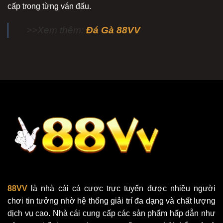
cấp trong từng ván đấu.
>>Xem thêm:
Đá Gà 88VV
88VV
là nhà cái cá cược trực tuyến được nhiều người
chơi tin tưởng nhờ hệ thống giải trí đa dạng và chất lượng
dịch vụ cao. Nhà cái cung cấp các sản phẩm hấp dẫn như