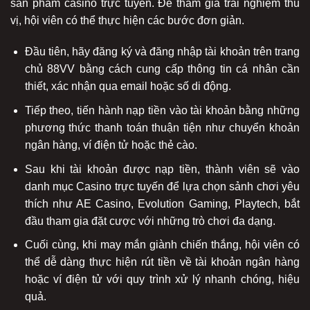
sản phẩm casino trực tuyến. Để tham gia trải nghiệm thú
vị, hội viên có thể thực hiện các bước đơn giản.
Đầu tiên, hãy đăng ký và đăng nhập tài khoản trên trang
chủ 88VV bằng cách cung cấp thông tin cá nhân cần
thiết, xác nhận qua email hoặc số di động.
Tiếp theo, tiến hành nạp tiền vào tài khoản bằng những
phương thức thanh toán thuận tiện như chuyển khoản
ngân hàng, ví điện tử hoặc thẻ cào.
Sau khi tài khoản được nạp tiền, thành viên sẽ vào
danh mục Casino trực tuyến để lựa chọn sảnh chơi yêu
thích như AE Casino, Evolution Gaming, Playtech, bắt
đầu tham gia đặt cược với những trò chơi đa dạng.
Cuối cùng, khi may mắn giành chiến thắng, hội viên có
thể dễ dàng thực hiện rút tiền về tài khoản ngân hàng
hoặc ví điện tử với quy trình xử lý nhanh chóng, hiệu
quả.