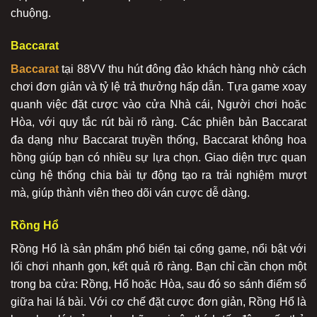
chuộng.
Baccarat
Baccarat
tại 88VV thu hút đông đảo khách hàng nhờ cách
chơi đơn giản và tỷ lệ trả thưởng hấp dẫn. Tựa game xoay
quanh việc đặt cược vào cửa Nhà cái, Người chơi hoặc
Hòa, với quy tắc rút bài rõ ràng. Các phiên bản Baccarat
đa dạng như Baccarat truyền thống, Baccarat không hoa
hồng giúp bạn có nhiều sự lựa chọn. Giao diện trực quan
cùng hệ thống chia bài tự động tạo ra trải nghiệm mượt
mà, giúp thành viên theo dõi ván cược dễ dàng.
Rồng Hổ
Rồng Hổ là sản phẩm phổ biến tại cổng game, nổi bật với
lối chơi nhanh gọn, kết quả rõ ràng. Bạn chỉ cần chọn một
trong ba cửa: Rồng, Hổ hoặc Hòa, sau đó so sánh điểm số
giữa hai lá bài. Với cơ chế đặt cược đơn giản, Rồng Hổ là