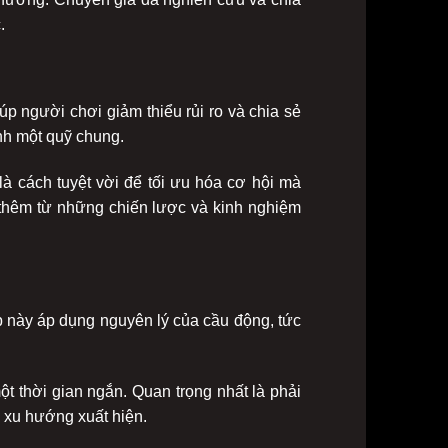
.
p người chơi giảm thiểu rủi ro và chia sẻ
ành một quỹ chung.
à cách tuyệt vời để tối ưu hóa cơ hội mà
i thêm từ những chiến lược và kinh nghiệm
 này áp dụng nguyên lý của cầu động, tức
ột thời gian ngắn. Quan trọng nhất là phải
ó xu hướng xuất hiện.