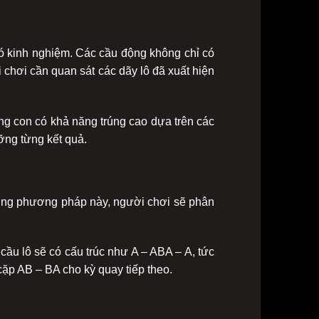
ó kinh nghiệm. Các cầu động không chỉ có
chơi cần quan sát các dãy lô đã xuất hiện
ng con có khả năng trúng cao dựa trên các
ỡng từng kết quả.
 dụng phương pháp này, người chơi sẽ phân
 cầu lô sẽ có cấu trúc như A – ABA – A, tức
cặp AB – BA cho kỳ quay tiếp theo.