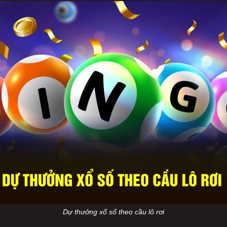
Dự thưởng xổ số theo cầu lô rơi