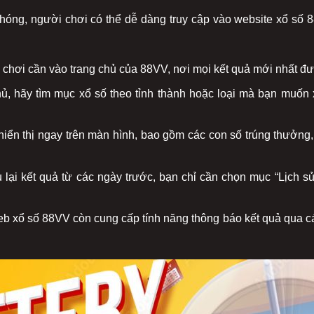
hóng, người chơi có thể dễ dàng truy cập vào website xổ số 
i chơi cần vào trang chủ của 88VV, nơi mọi kết quả mới nhất đ
hủ, hãy tìm mục xổ số theo tỉnh thành hoặc loại mà bạn muốn
iển thị ngay trên màn hình, bao gồm các con số trúng thưởng, gi
 lại kết quả từ các ngày trước, bạn chỉ cần chọn mục “Lịch s
eb xổ số 88VV còn cung cấp tính năng thông báo kết quả qua 