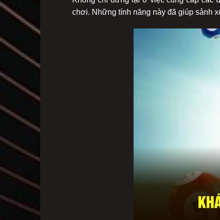
chơi. Những tính năng này đã giúp sảnh x