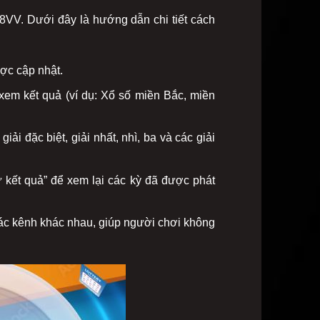
88VV. Dưới đây là hướng dẫn chi tiết cách
ược cập nhật.
 xem kết quả (ví dụ: Xổ số miền Bắc, miền
ải đặc biệt, giải nhất, nhì, ba và các giải
ử kết quả” để xem lại các kỳ đã được phát
các kênh khác nhau, giúp người chơi không