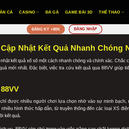
ẮN CÁ
CASINO
ĐÁ GÀ
GAME BÀI 3D
THỂ THAO
ĐĂNG NHẬP
ĐĂNG KÝ +88K
 Cập Nhật Kết Quả Nhanh Chóng
 nhật kết quả xổ số một cách nhanh chóng và chính xác. Chắc ch
quả mới nhất. Đặc biệt, việc tra cứu kết quả qua 88VV giúp tiế
ố 88VV
 chỉ được nhiều người chơi lựa chọn nhờ vào sự minh bạch,
m nhiều hình thức hấp dẫn, từ truyền thống đến các loại XS điệ
õi kết quả.
dịch vụ, 88VV còn chú trọng vào việc nâng cao chất lượng dị