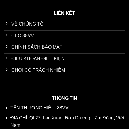
LIÊN KẾT
VỀ CHÚNG TÔI
CEO 88VV
CHÍNH SÁCH BẢO MẬT
ĐIỀU KHOẢN ĐIỀU KIỆN
CHƠI CÓ TRÁCH NHIỆM
THÔNG TIN
TÊN THƯƠNG HIỆU: 88VV
ĐỊA CHỈ: QL27, Lạc Xuân, Đơn Dương, Lâm Đồng, Việt
Nam