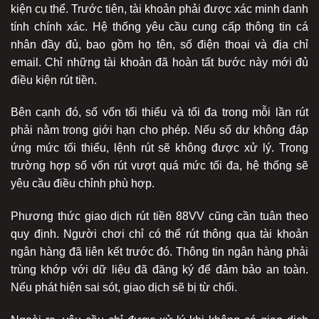
kiện cụ thể. Trước tiên, tài khoản phải được xác minh danh
tính chính xác. Hệ thống yêu cầu cung cấp thông tin cá
nhân đầy đủ, bao gồm họ tên, số điện thoại và địa chỉ
email. Chỉ những tài khoản đã hoàn tất bước này mới đủ
điều kiện rút tiền.
Bên cạnh đó, số vốn tối thiểu và tối đa trong mỗi lần rút
phải nằm trong giới hạn cho phép. Nếu số dư không đáp
ứng mức tối thiểu, lệnh rút sẽ không được xử lý. Trong
trường hợp số vốn rút vượt quá mức tối đa, hệ thống sẽ
yêu cầu điều chỉnh phù hợp.
Phương thức giao dịch rút tiền 88VV cũng cần tuân theo
quy định. Người chơi chỉ có thể rút thông qua tài khoản
ngân hàng đã liên kết trước đó. Thông tin ngân hàng phải
trùng khớp với dữ liệu đã đăng ký để đảm bảo an toàn.
Nếu phát hiện sai sót, giao dịch sẽ bị từ chối.