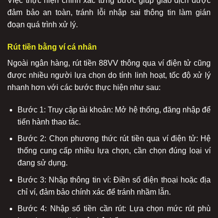
Việc thực hiện chính xác từng bước giúp giao dịch được
đảm bảo an toàn, tránh lỗi nhập sai thông tin làm gián
đoạn quá trình xử lý.
Rút tiền bằng ví cá nhân
Ngoài ngân hàng, rút tiền 88VV thông qua ví điện tử cũng
được nhiều người lựa chọn do tính linh hoạt, tốc độ xử lý
nhanh hơn với các bước thực hiện như sau:
Bước 1: Truy cập tài khoản: Mở hệ thống, đăng nhập để
tiến hành thao tác.
Bước 2: Chọn phương thức rút tiền qua ví điện tử: Hệ
thống cung cấp nhiều lựa chọn, cần chọn đúng loại ví
đang sử dụng.
Bước 3: Nhập thông tin ví: Điền số điện thoại hoặc địa
chỉ ví, đảm bảo chính xác để tránh nhầm lẫn.
Bước 4: Nhập số tiền cần rút: Lựa chọn mức rút phù