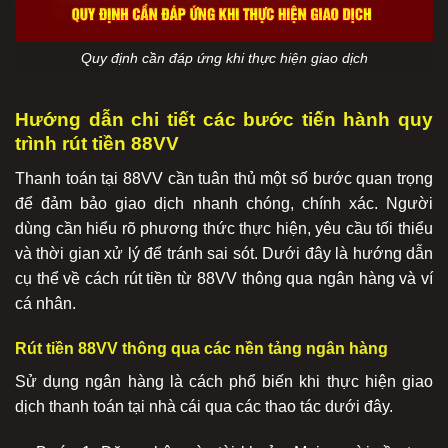
Quy định cần đáp ứng khi thực hiện giao dịch
Hướng dẫn chi tiết các bước tiến hành quy
trình rút tiền 88VV
Thanh toán tại 88VV cần tuân thủ một số bước quan trọng
để đảm bảo giao dịch nhanh chóng, chính xác. Người
dùng cần hiểu rõ phương thức thực hiện, yêu cầu tối thiểu
và thời gian xử lý để tránh sai sót. Dưới đây là hướng dẫn
cụ thể về cách rút tiền từ 88VV thông qua ngân hàng và ví
cá nhân.
Rút tiền 88VV thông qua các nền tảng ngân hàng
Sử dụng ngân hàng là cách phổ biến khi thực hiện giao
dịch thanh toán tại nhà cái qua các thao tác dưới đây.