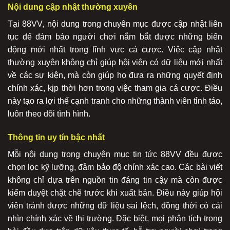
Nội dung cập nhật thường xuyên
Tại 88VV, nội dung trong chuyên mục được cập nhật liên
tục để đảm bảo người chơi nắm bắt được những biến
động mới nhất trong lĩnh vực cá cược. Việc cập nhật
thường xuyên không chỉ giúp hội viên có dữ liệu mới nhất
về các sự kiện, mà còn giúp họ đưa ra những quyết định
chính xác, kịp thời hơn trong việc tham gia cá cược. Điều
này tạo ra lợi thế cạnh tranh cho những thành viên tỉnh táo,
luôn theo dõi tình hình.
Thông tin uy tín bậc nhất
Mỗi nội dung trong chuyên mục tin tức 88VV đều được
chọn lọc kỹ lưỡng, đảm bảo độ chính xác cao. Các bài viết
không chỉ dựa trên nguồn tin đáng tin cậy mà còn được
kiểm duyệt chặt chẽ trước khi xuất bản. Điều này giúp hội
viên tránh được những dữ liệu sai lệch, đồng thời có cái
nhìn chính xác về thị trường. Đặc biệt, mọi phân tích trong