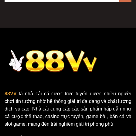
88VV
là nhà cái cá cược trực tuyến được nhiều người
chơi tin tưởng nhờ hệ thống giải trí đa dạng và chất lượng
dịch vụ cao. Nhà cái cung cấp các sản phẩm hấp dẫn như
cá cược thể thao, casino trực tuyến, game bài, bắn cá và
slot game, mang đến trải nghiệm giải trí phong phú