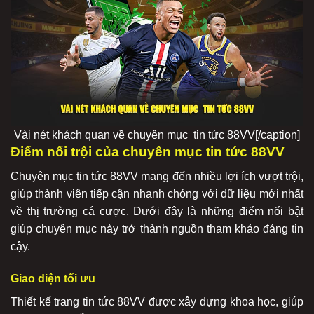
Vài nét khách quan về chuyên mục tin tức 88VV[/caption]
Điểm nổi trội của chuyên mục tin tức 88VV
Chuyên mục tin tức 88VV mang đến nhiều lợi ích vượt trội,
giúp thành viên tiếp cận nhanh chóng với dữ liệu mới nhất
về thị trường cá cược. Dưới đây là những điểm nổi bật
giúp chuyên mục này trở thành nguồn tham khảo đáng tin
cậy.
Giao diện tối ưu
Thiết kế trang tin tức 88VV được xây dựng khoa học, giúp