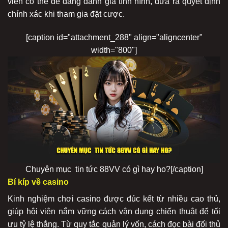
viên có thể dễ dàng đánh giá tình hình, đưa ra quyết định
chính xác khi tham gia đặt cược.
[caption id="attachment_288" align="aligncenter"
width="800"]
Chuyên mục tin tức 88VV có gì hay ho?[/caption]
Bí kíp về casino
Kinh nghiệm chơi casino được đúc kết từ nhiều cao thủ,
giúp hội viên nắm vững cách vận dụng chiến thuật để tối
ưu tỷ lệ thắng. Từ quy tắc quản lý vốn, cách đọc bài đối thủ