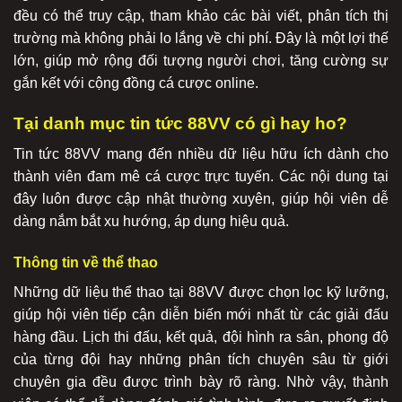
đều có thể truy cập, tham khảo các bài viết, phân tích thị
trường mà không phải lo lắng về chi phí. Đây là một lợi thế
lớn, giúp mở rộng đối tượng người chơi, tăng cường sự
gắn kết với cộng đồng cá cược online.
Tại danh mục tin tức 88VV có gì hay ho?
Tin tức 88VV mang đến nhiều dữ liệu hữu ích dành cho
thành viên đam mê cá cược trực tuyến. Các nội dung tại
đây luôn được cập nhật thường xuyên, giúp hội viên dễ
dàng nắm bắt xu hướng, áp dụng hiệu quả.
Thông tin về thể thao
Những dữ liệu thể thao tại 88VV được chọn lọc kỹ lưỡng,
giúp hội viên tiếp cận diễn biến mới nhất từ các giải đấu
hàng đầu. Lịch thi đấu, kết quả, đội hình ra sân, phong độ
của từng đội hay những phân tích chuyên sâu từ giới
chuyên gia đều được trình bày rõ ràng. Nhờ vậy, thành