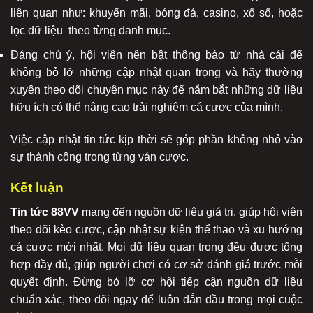
liên quan như: khuyến mãi, bóng đá, casino, xổ số, hoặc
lọc dữ liệu theo từng danh mục.
Đáng chú ý, hội viên nên bật thông báo từ nhà cái để
không bỏ lỡ những cập nhật quan trọng và hãy thường
xuyên theo dõi chuyên mục này để nắm bắt những dữ liệu
hữu ích có thể nâng cao trải nghiệm cá cược của mình.
Việc cập nhật tin tức kịp thời sẽ góp phần không nhỏ vào
sự thành công trong từng ván cược.
Kết luận
Tin tức 88VV
mang đến nguồn dữ liệu giá trị, giúp hội viên
theo dõi kèo cược, cập nhật sự kiện thể thao và xu hướng
cá cược mới nhất. Mọi dữ liệu quan trọng đều được tổng
hợp đầy đủ, giúp người chơi có cơ sở đánh giá trước mỗi
quyết định. Đừng bỏ lỡ cơ hội tiếp cận nguồn dữ liệu
chuẩn xác, theo dõi ngay để luôn dẫn đầu trong mọi cuộc