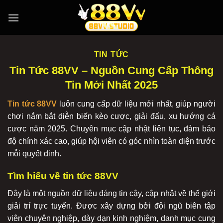
Skip
to
content
TIN TỨC
Tin Tức 88VV – Nguồn Cung Cấp Thông
Tin Mới Nhất 2025
Tin tức 88VV
luôn cung cấp dữ liệu mới nhất, giúp người
chơi nắm bắt diễn biến kèo cược, giải đấu, xu hướng cá
cược năm 2025. Chuyên mục cập nhật liên tục, đảm bảo
độ chính xác cao, giúp hội viên có góc nhìn toàn diện trước
mỗi quyết định.
Tìm hiểu về tin tức 88VV
Đây là một nguồn dữ liệu đáng tin cậy, cập nhật về thế giới
giải trí trực tuyến. Được xây dựng bởi đội ngũ biên tập
viên chuyên nghiệp, dày dạn kinh nghiệm, danh mục cung