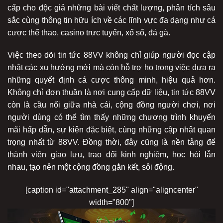
cấp cho độc giả những bài viết chất lượng, phân tích sâu
sắc cùng thông tin hữu ích về các lĩnh vực đa dạng như cá
cược thể thao, casino trực tuyến, xổ số, đá gà.
Việc theo dõi tin tức 88VV không chỉ giúp người đọc cập
nhật các xu hướng mới mà còn hỗ trợ họ trong việc đưa ra
những quyết định cá cược thông minh, hiệu quả hơn.
Không chỉ đơn thuần là nơi cung cấp dữ liệu, tin tức 88VV
còn là cầu nối giữa nhà cái, cộng đồng người chơi, nơi
người dùng có thể tìm thấy những chương trình khuyến
mãi hấp dẫn, sự kiện đặc biệt, cùng những cập nhật quan
trọng nhất từ 88VV. Đồng thời, đây cũng là nền tảng để
thành viên giao lưu, trao đổi kinh nghiệm, học hỏi lẫn
nhau, tạo nên một cộng đồng gắn kết, sôi động.
[caption id="attachment_285" align="aligncenter"
width="800"]