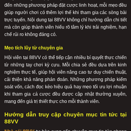
đến những phương pháp đặt cược linh hoạt, mỗi mẹo đều
giúp người chơi có thêm lợi thế khi tham gia các sòng bài
trực tuyến. Nội dung tại 88VV không chỉ hướng dẫn chi tiết
mà còn giúp thành viên hiểu rõ tâm lý khi trải nghiệm, hạn
chế rủi ro không đáng có.
Mẹo tích lũy từ chuyên gia
Hội viên tại 88VV có thể tiếp cận nhiều bí quyết thực chiến
từ những tay chơi kỳ cựu. Mỗi chia sẻ đều dựa trên kinh
nghiệm thực tế, giúp hội viên nâng cao tư duy chiến thuật,
cải thiện khả năng phán đoán. Những phương pháp kiểm
soát vốn, cách đọc kèo hiệu quả hay mẹo tối ưu lợi nhuận
khi tham gia cá cược đều được cập nhật thường xuyên,
mang đến giá trị thiết thực cho mỗi thành viên.
Hướng dẫn truy cập chuyên mục tin tức tại
88VV